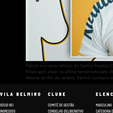
Patrick é o novo reforço do Santos Futebol 
Peixe após atuar na última temporada pelo At
Natural do Rio de Janeiro, Patrick começou a 
VILA BELMIRO
CLUBE
ELEN
SÓCIO REI
COMITÊ DE GESTÃO
MASCULINO
INGRESSOS
CONSELHO DELIBERATIVO
CATEGORIA 