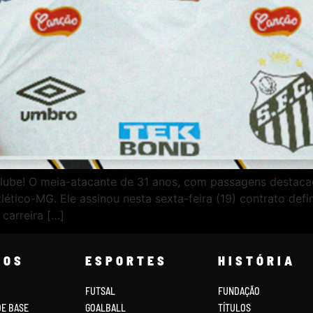
Clube! O meia-atacante de 31 anos, com passagens destacad
lético-MG. Ele assinou nesta sexta-feira (19) contrato defi
carreira […]
COS
ESPORTES
HISTÓRIA
FUTSAL
FUNDAÇÃO
DE BASE
GOALBALL
TÍTULOS