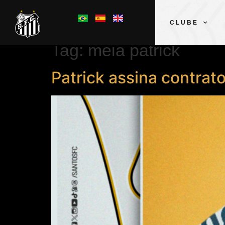
CLUBE
Tag:
meia patrick
Patrick assina contra