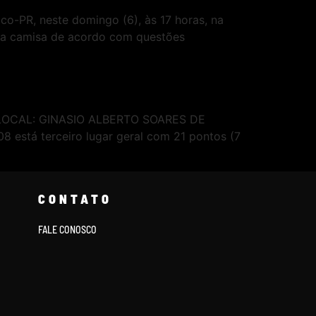
ico-PR, neste domingo (6), às 17 horas, na
 da camisa de acordo com questões
L LOCAL: GINASIO ALBERTO SOARES DE
stá terceiro lugar geral com 21 pontos (7
CONTATO
FALE CONOSCO