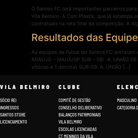
O Santos FC terá importantes parceiros para 
Vila Belmiro. A Corr Plastik, que já estamp
contratuais na reta final da competição. A A
Resultados das Equipe
As equipes de Futsal do Santos FC entrar
ARAUJO – MAUÁ/SP SUB – 08: A. UNIÃO DE MA
vitórias e 1 derrota) SUB-09: A. UNIÃO […]
VILA BELMIRO
CLUBE
ELEN
SÓCIO REI
COMITÊ DE GESTÃO
MASCULINO
INGRESSOS
CONSELHO DELIBERATIVO
CATEGORIA 
SANTOS STORE
BALANÇOS PATRIMONIAIS
LICENCIAMENTO
VILA BELMIRO
ESCOLAS LICENCIADAS
CT MENINOS DA VILA