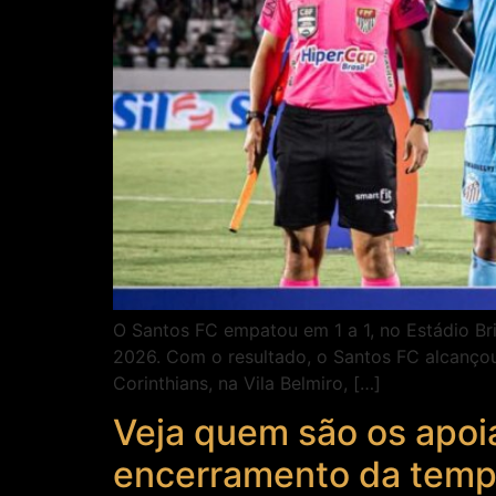
O Santos FC empatou em 1 a 1, no Estádio Br
2026. Com o resultado, o Santos FC alcançou
Corinthians, na Vila Belmiro, […]
Veja quem são os apoi
encerramento da tem