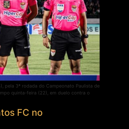
8), pela 3ª rodada do Campeonato Paulista de
mpo quinta-feira (22), em duelo contra o
ntos FC no