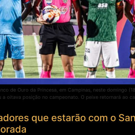
inco de Ouro da Princesa, em Campinas, neste domingo (1
 a oitava posição no campeonato. O peixe retornará ao ca
adores que estarão com o Sa
porada