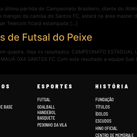
a última partida do Campeonato Brasileiro, diante do Atlét
a as mangas da camisa do Santos FC, estará na área master
lgar Telecom ficará estampada […]
s de Futsal do Peixe
am em quadra. Veja os resultados: CAMPEONATO ESTADUA
UÁ 0X4 SANTOS FC Com este resultado a equipe Sub 08 e
COS
ESPORTES
HISTÓRIA
FUTSAL
FUNDAÇÃO
DE BASE
GOALBALL
TÍTULOS
HANDEBOL
ÍDOLOS
BASQUETE
ESCUDOS
PEIXINHO DA VILA
HINO OFICIAL
CENTRO DE MEMÓRIA E