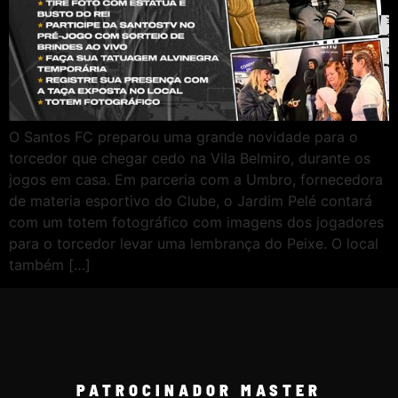
O Santos FC preparou uma grande novidade para o
torcedor que chegar cedo na Vila Belmiro, durante os
jogos em casa. Em parceria com a Umbro, fornecedora
de materia esportivo do Clube, o Jardim Pelé contará
com um totem fotográfico com imagens dos jogadores
para o torcedor levar uma lembrança do Peixe. O local
também […]
PATROCINADOR MASTER