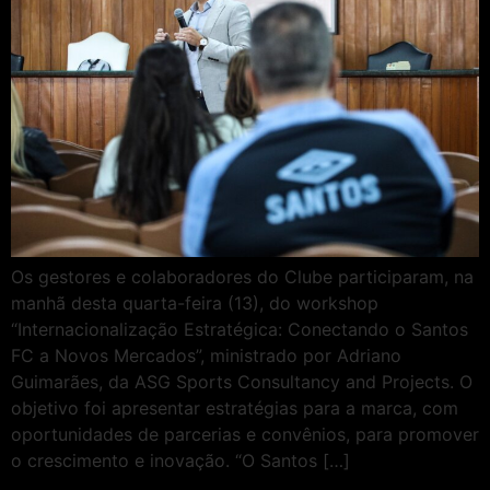
Os gestores e colaboradores do Clube participaram, na
manhã desta quarta-feira (13), do workshop
“Internacionalização Estratégica: Conectando o Santos
FC a Novos Mercados”, ministrado por Adriano
Guimarães, da ASG Sports Consultancy and Projects. O
objetivo foi apresentar estratégias para a marca, com
oportunidades de parcerias e convênios, para promover
o crescimento e inovação. “O Santos […]