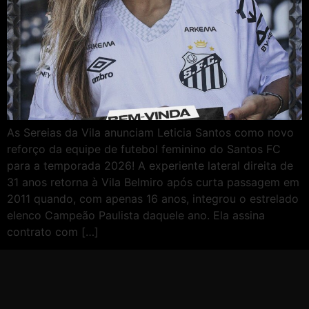
As Sereias da Vila anunciam Leticia Santos como novo
reforço da equipe de futebol feminino do Santos FC
para a temporada 2026! A experiente lateral direita de
31 anos retorna à Vila Belmiro após curta passagem em
2011 quando, com apenas 16 anos, integrou o estrelado
elenco Campeão Paulista daquele ano. Ela assina
contrato com […]