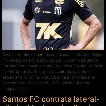
Anunciado oficialmente há uma semana, o lateral Mayke
iniciou sua trajetória pelo Santos FC com o pé direito.
Entrando no segundo tempo, o camisa 2 ajudou o Peixe
na vitória por 3 a 1 sobre o Juventude, na última
segunda-feira (4), no Morumbis, pela 18ª rodada do
Campeonato Brasileiro de 2025. “Desde quando
cheguei já […]
Santos FC contrata lateral-