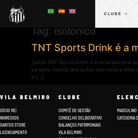
CLUBE
Tag:
isotônico
TNT Sports Drink é a m
[:pb]A TNT Sports Drink é a nova parceira do
parceria inédita terá ações com toda a linha 
é […]
VILA BELMIRO
CLUBE
ELEN
SÓCIO REI
COMITÊ DE GESTÃO
MASCULINO
INGRESSOS
CONSELHO DELIBERATIVO
CATEGORIA 
SANTOS STORE
BALANÇOS PATRIMONIAIS
LICENCIAMENTO
VILA BELMIRO