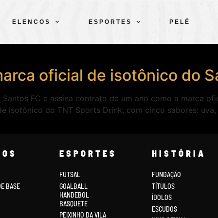
ELENCOS
ESPORTES
PELÉ
arca oficial de isotônico do 
 Santos FC e assina contrato de um ano como a marca ofici
de isotônico do TNT Sports Drink, com cinco sabores: uva, 
COS
ESPORTES
HISTÓRIA
FUTSAL
FUNDAÇÃO
DE BASE
GOALBALL
TÍTULOS
HANDEBOL
ÍDOLOS
BASQUETE
ESCUDOS
PEIXINHO DA VILA