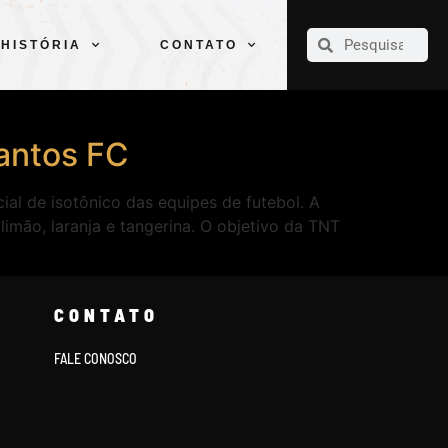
CLUBE
ELENCOS
ESPORTES
PELÉ
HISTÓRIA
CONTATO
HISTÓRIA
CONTATO
Santos FC
al de isotônico das equipes de futebol. A
limão, laranja e tangerina. O objetivo da TNT
CONTATO
FALE CONOSCO