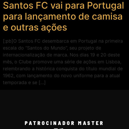
Santos FC vai para Portugal
para lançamento de camisa
e outras ações
[:pb]O Santos FC desembarca em Portugal na primeira
escala do “Santos do Mundo”, seu projeto de
internacionalização de marca. Nos dias 19 e 20 deste
mês, o Clube promove uma série de ações em Lisboa,
relembrando a histórica conquista do título mundial de
1962, com lançamento do novo uniforme para a atual
temporada e se […]
PATROCINADOR MASTER