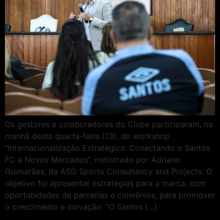
Os gestores e colaboradores do Clube participaram, na
manhã desta quarta-feira (13), do workshop
“Internacionalização Estratégica: Conectando o Santos
FC a Novos Mercados”, ministrado por Adriano
Guimarães, da ASG Sports Consultancy and Projects. O
objetivo foi apresentar estratégias para a marca, com
oportunidades de parcerias e convênios, para promover
o crescimento e inovação. “O Santos […]