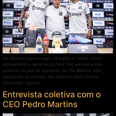
Os reforços para a zaga, Zé Ivaldo e Luisão, foram
apresentados, nesta terça-feira (14), em entrevista
coletiva, na sala de imprensa, na Vila Belmiro. Eles
receberam as camisas das mãos do Ídolo Eterno
Clodoaldo. Confira:
Entrevista coletiva com o
CEO Pedro Martins