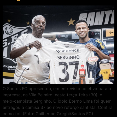
O Santos FC apresentou, em entrevista coletiva para a
imprensa, na Vila Belmiro, nesta terça-feira (30), o
meio-campista Serginho. O Ídolo Eterno Lima foi quem
entregou a camisa 37 ao novo reforço santista. Confira
como foi: (Foto: Guilherme Greghi/Santos FC)