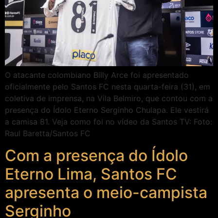
O atacante colombiano Billy Arce foi apresentado
oficialmente pelo Santos FC nesta quarta-feira (31), em
coletiva de imprensa, na Vila Belmiro, que contou com a
presença do Ídolo Eterno Serginho Chulapa. Ele vestirá
a camisa 81. Veja como foi no vídeo da Santos TV: Foto:
Raul Baretta/Santos FC
Com a presença do Ídolo
Eterno Lima, Santos FC
apresenta o meio-campista
Serginho