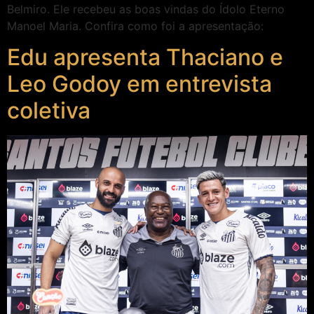
Belmiro. Ele recebeu as boas vindas do Ídolo Eterno
Manoel Maria. Confira como foi a apresentação:
Edu apresenta Thaciano e
Leo Godoy em entrevista
coletiva