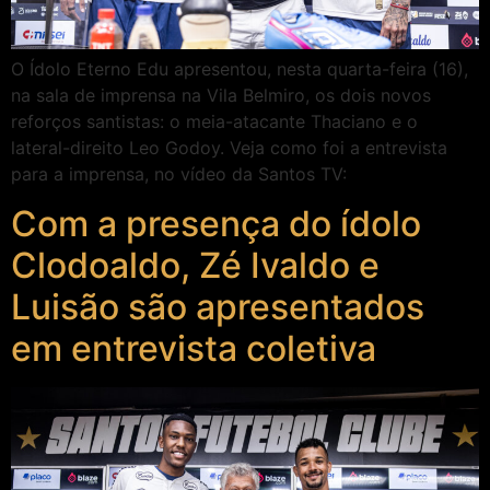
O Ídolo Eterno Edu apresentou, nesta quarta-feira (16),
na sala de imprensa na Vila Belmiro, os dois novos
reforços santistas: o meia-atacante Thaciano e o
lateral-direito Leo Godoy. Veja como foi a entrevista
para a imprensa, no vídeo da Santos TV:
Com a presença do ídolo
Clodoaldo, Zé Ivaldo e
Luisão são apresentados
em entrevista coletiva