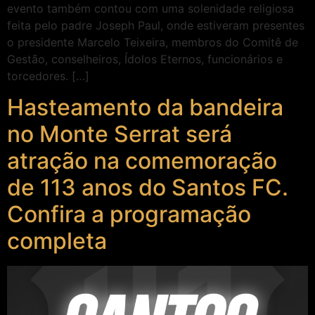
evento também contou com uma solenidade religiosa
feita pelo padre Joseph Paul, onde estiveram presentes
o presidente Marcelo Teixeira, membros do Comitê de
Gestão, conselheiros, Ídolos Eternos, funcionários e
torcedores. […]
Hasteamento da bandeira
no Monte Serrat será
atração na comemoração
de 113 anos do Santos FC.
Confira a programação
completa