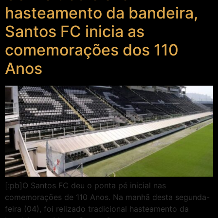
hasteamento da bandeira,
Santos FC inicia as
comemorações dos 110
Anos
[:pb]O Santos FC deu o ponta pé inicial nas
comemorações de 110 Anos. Na manhã desta segunda-
feira (04), foi relizado tradicional hasteamento da