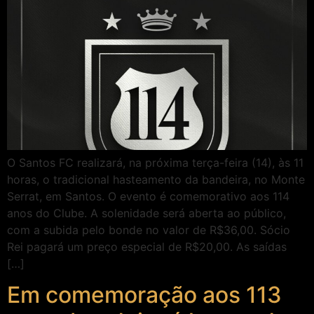
O Santos FC realizará, na próxima terça-feira (14), às 11
horas, o tradicional hasteamento da bandeira, no Monte
Serrat, em Santos. O evento é comemorativo aos 114
anos do Clube. A solenidade será aberta ao público,
com a subida pelo bonde no valor de R$36,00. Sócio
Rei pagará um preço especial de R$20,00. As saídas
[…]
Em comemoração aos 113