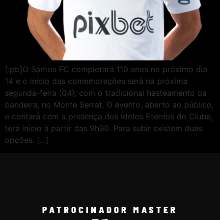
[:pb]O Santos FC completará 110 anos no próximo dia
14 e o início das comemorações será na próxima
segunda-feira (04), com o tradicional hasteamento da
bandeira, no Monte Serrat. O evento, aberto ao público,
e contará com a presença dos Ídolos Eternos do Clube,
terá início à partir das 9h30. Para subir existem duas
opções. […]
PATROCINADOR MASTER