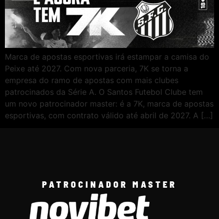
Marca de apostas esportivas irá estampar a camisa do
Peixe até 2027. Com nova parceria, 7K se torna a
empresa do ramo de apostas com mais clubes
patrocinados da Série A. O Santos Futebol Clube tem
um novo patrocinador master: é a 7K, marca de apostas
esportivas, com contrato válido até abril de 2027. A […]
PATROCINADOR MASTER