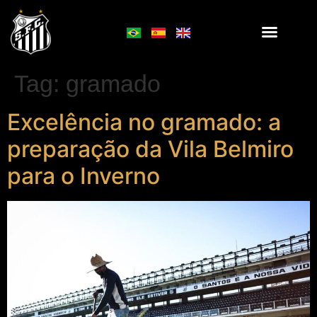
Tag:
gramado
Excelência no gramado: a
preparação da Vila Belmiro
para o Inverno