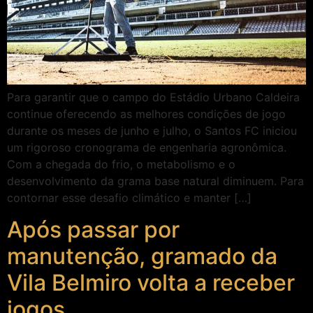
Para garantir que o campo do Estádio Urbano Caldeira
continue oferecendo as melhores condições de jogo
durante os meses de junho e julho, o Santos FC iniciou
um rigoroso cronograma de engenharia agronômica.
Com a chegada do frio, o metabolismo e o
desenvolvimento da grama base natural diminuem. Para
contornar esse desafio climático e manter […]
Após passar por
manutenção, gramado da
Vila Belmiro volta a receber
jogos