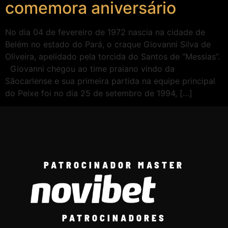
comemora aniversário
No dia 04 de fevereiro de 1972 nascia na cidade de
Belém no estado do Pará, o craque Giovanni Silva de
Oliveira, apelidado pela torcida do Santos de “Messias”.
Giovanni chegou ao time praiano vindo da
Sãocarlense e sua primeira partida na equipe principal
do Peixe foi no dia 25 de setembro de 1994, […]
PATROCINADOR MASTER
PATROCINADORES