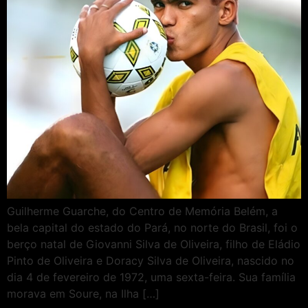
Guilherme Guarche, do Centro de Memória Belém, a
bela capital do estado do Pará, no norte do Brasil, foi o
berço natal de Giovanni Silva de Oliveira, filho de Eládio
Pinto de Oliveira e Doracy Silva de Oliveira, nascido no
dia 4 de fevereiro de 1972, uma sexta-feira. Sua família
morava em Soure, na Ilha […]