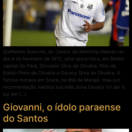
Guilherme Guarche, do Centro de Memória Nasceu no
dia 4 de fevereiro de 1972, uma sexta-feira, em Belém
capital do Pará, Giovanni Silva de Oliveira, filho de
Eládio Pinto de Oliveira e Doracy Silva de Oliveira. A
família morava em Soure, na Ilha de Marajó, mas por
recomendação médica sua mãe dona Doracy foi dar à
luz em […]
Giovanni, o ídolo paraense
do Santos