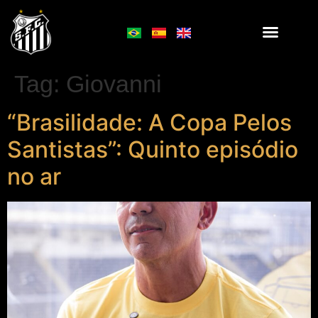
Tag:
Giovanni
“Brasilidade: A Copa Pelos
Santistas”: Quinto episódio
no ar