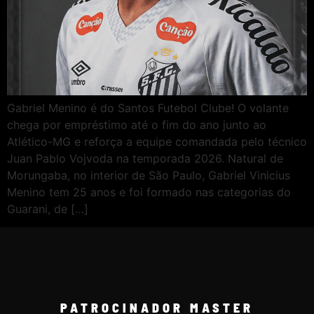
Gabriel Menino é do Santos Futebol Clube! O volante
chega por empréstimo até o fim do ano junto ao
Atlético-MG e reforça a equipe comandada pelo técnico
Juan Pablo Vojvoda na temporada 2026. Natural de
Morungaba, no interior de São Paulo, Gabriel Vinicius
Menino tem 25 anos e foi formado nas categorias do
Guarani, de […]
PATROCINADOR MASTER