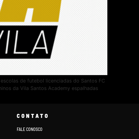
 escolas de futebol licenciadas do Santos FC
eninos da Vila Santos Academy espalhadas
CONTATO
FALE CONOSCO