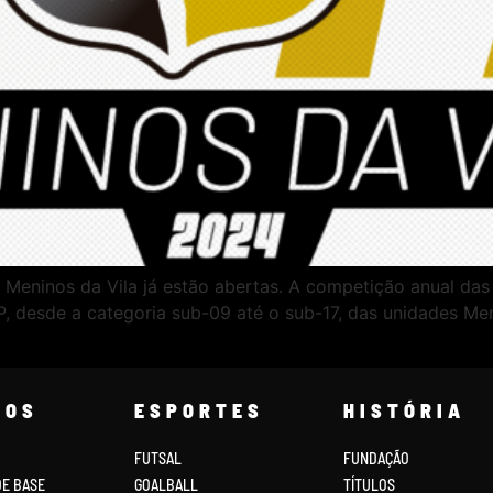
 Meninos da Vila já estão abertas. A competição anual das
P, desde a categoria sub-09 até o sub-17, das unidades M
COS
ESPORTES
HISTÓRIA
FUTSAL
FUNDAÇÃO
DE BASE
GOALBALL
TÍTULOS