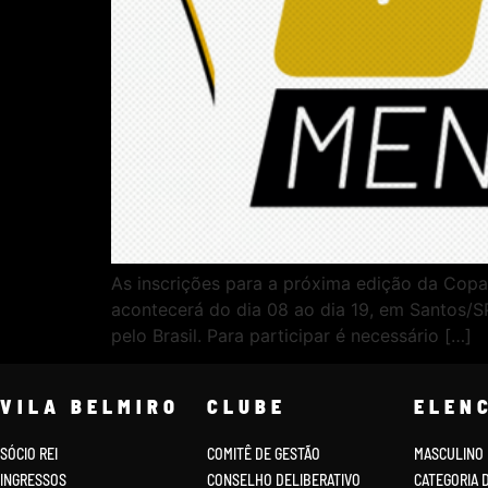
As inscrições para a próxima edição da Copa
acontecerá do dia 08 ao dia 19, em Santos/S
pelo Brasil. Para participar é necessário […]
VILA BELMIRO
CLUBE
ELEN
SÓCIO REI
COMITÊ DE GESTÃO
MASCULINO
INGRESSOS
CONSELHO DELIBERATIVO
CATEGORIA 