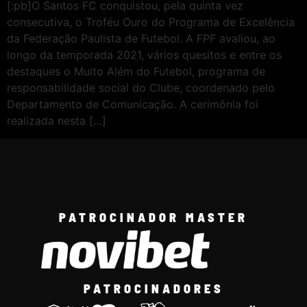
[:pb]O Santos FC conquistou, pela quinta vez
consecutiva, o Troféu Ouro do Programa de Excelência
da Federação Paulista de Futebol. A FPF avaliou, ao
longo da temporada 2021, vários quesitos e entre os
destaques o Muito Além do Futebol, programa de
responsabilidade social do Clube, coordenado pelo
Departamento de Comunicação. A cerimônia foi
realizada nesta […]
PATROCINADOR MASTER
PATROCINADORES