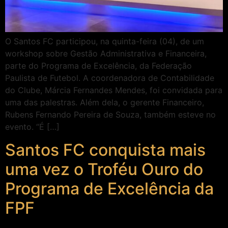
O Santos FC participou, na quinta-feira (04), de um
workshop sobre Gestão Administrativa e Financeira,
parte do Programa de Excelência, da Federação
Paulista de Futebol. A coordenadora de Contabilidade
do Clube, Márcia Fernandes Mendes, foi convidada para
uma das palestras. Além dela, o gerente Financeiro,
Rubens Fernando Pereira de Souza, também esteve no
evento. “É […]
Santos FC conquista mais
uma vez o Troféu Ouro do
Programa de Excelência da
FPF