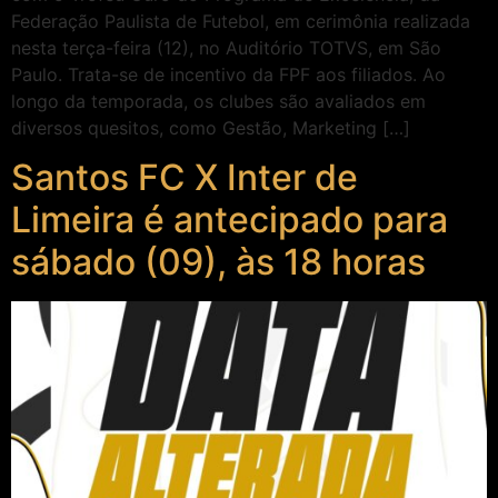
Federação Paulista de Futebol, em cerimônia realizada
nesta terça-feira (12), no Auditório TOTVS, em São
Paulo. Trata-se de incentivo da FPF aos filiados. Ao
longo da temporada, os clubes são avaliados em
diversos quesitos, como Gestão, Marketing […]
Santos FC X Inter de
Limeira é antecipado para
sábado (09), às 18 horas