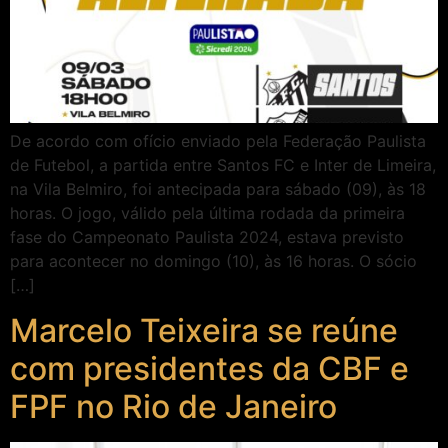
De acordo com ofício enviado pela Federação Paulista
de Futebol, a partida entre Santos FC e Inter de Limeira,
na Vila Belmiro, foi antecipada para sábado (09), às 18
horas. O jogo, válido pela última rodada da primeira
fase do Campeonato Paulista 2024, estava previsto
para acontecer no domingo (10), às 16 horas. O sócio
[…]
Marcelo Teixeira se reúne
com presidentes da CBF e
FPF no Rio de Janeiro