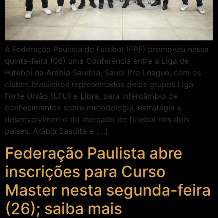
A Federação Paulista de Futebol (FPF) promoveu nessa
quinta-feira (06) uma Conferência entre a Liga de
Futebol da Arábia Saudita, Saudi Pro League, com os
clubes brasileiros representados pelos grupos Liga
Forte União (LFU) e Libra, para intercâmbio de
conhecimentos sobre metodologia, estratégia e
desenvolvimento do mercado do futebol nos dois
países, Arábia Saudita e […]
Federação Paulista abre
inscrições para Curso
Master nesta segunda-feira
(26); saiba mais