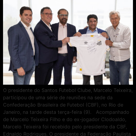
O presidente do Santos Futebol Clube, Marcelo Teixeira,
participou de uma série de reuniões na sede da
Confederação Brasileira de Futebol (CBF), no Rio de
Janeiro, na tarde desta terça-feira (9). Acompanhado
de Marcelo Teixeira Filho e do ex-jogador Clodoaldo,
Marcelo Teixeira foi recebido pelo presidente da CBF,
Ednaldo Rodrigues. O presidente da Federação Paulista