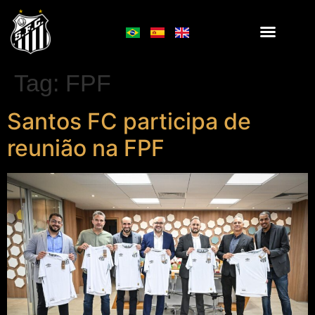
Tag:
FPF
Santos FC participa de
reunião na FPF