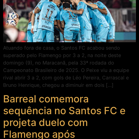
Atuando fora de casa, o Santos FC acabou sendo
superado pelo Flamengo por 3 a 2, na noite deste
domingo (9), no Maracanã, pela 33ª rodada do
Campeonato Brasileiro de 2025. O Peixe viu a equipe
rival abrir 3 a 2, com gols de Léo Pereira, Carrascal e
Bruno Henrique, chegou a diminuir em dois […]
Barreal comemora
sequência no Santos FC e
projeta duelo com
Flamengo após