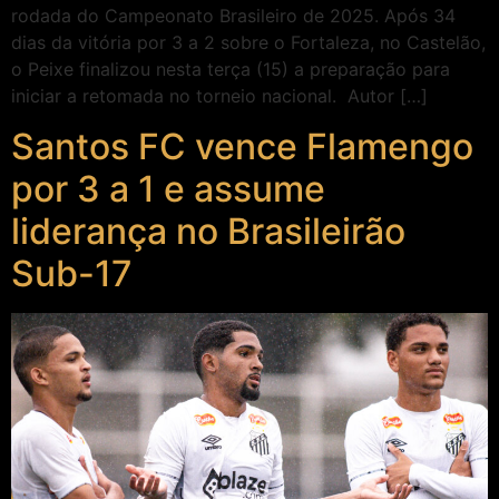
rodada do Campeonato Brasileiro de 2025. Após 34
dias da vitória por 3 a 2 sobre o Fortaleza, no Castelão,
o Peixe finalizou nesta terça (15) a preparação para
iniciar a retomada no torneio nacional. Autor […]
Santos FC vence Flamengo
por 3 a 1 e assume
liderança no Brasileirão
Sub-17