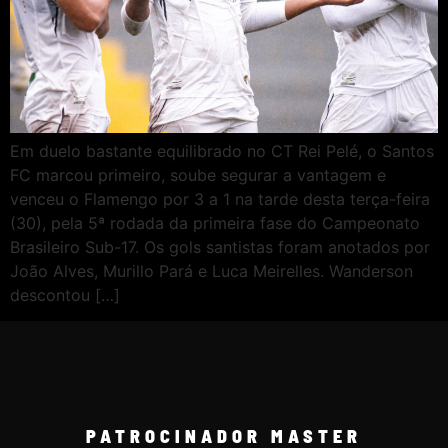
Em duelo bastante equilibrado no CT Rei Pelé, o Santos
FC marcou primeiro, soube segurar a vantagem e
venceu o Flamengo por 3 a 1 na tarde desta terça-feira
(30), pela 5ª rodada da primeira fase do Campeonato
Brasileiro Sub-17. Os gols santistas foram anotados por
João Alves, Murillo Pará e Luca Meirelles. Wanderson
descontou […]
PATROCINADOR MASTER