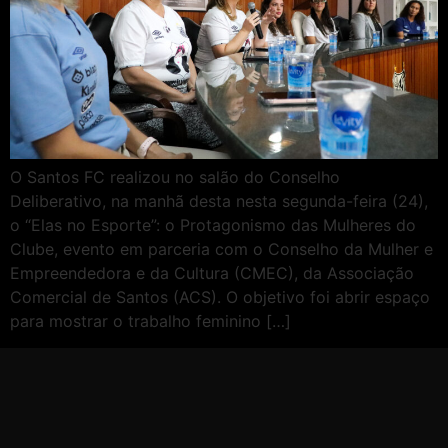
O Santos FC realizou no salão do Conselho
Deliberativo, na manhã desta nesta segunda-feira (24),
o “Elas no Esporte”: o Protagonismo das Mulheres do
Clube, evento em parceria com o Conselho da Mulher e
Empreendedora e da Cultura (CMEC), da Associação
Comercial de Santos (ACS). O objetivo foi abrir espaço
para mostrar o trabalho feminino […]