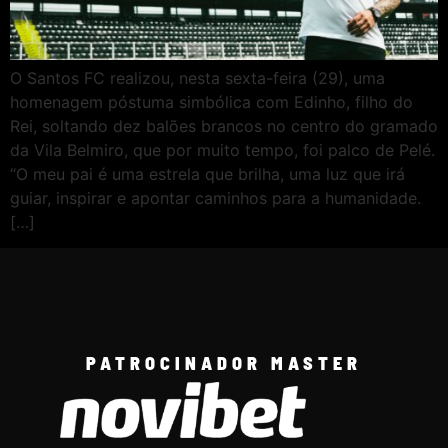
O Santos FC realizou, nesta sexta-feira (29), uma
homenagem póstuma simbólica com Edinho, filho do
Rei, soltando dez balões brancos no centro do gramado
da Vila Belmiro, que por muito tempo, foi palco de Pelé.
“O meu pai é uma estrela que brilha, uma luz que irá
guiar, inspirar e apontar caminhos para a humanidade.
[…]
PATROCINADOR MASTER