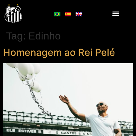
Tag:
Edinho
Homenagem ao Rei Pelé