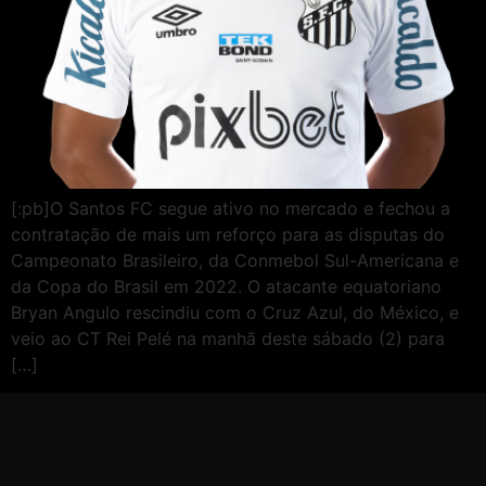
[:pb]O Santos FC segue ativo no mercado e fechou a
contratação de mais um reforço para as disputas do
Campeonato Brasileiro, da Conmebol Sul-Americana e
da Copa do Brasil em 2022. O atacante equatoriano
Bryan Angulo rescindiu com o Cruz Azul, do México, e
veio ao CT Rei Pelé na manhã deste sábado (2) para
[…]