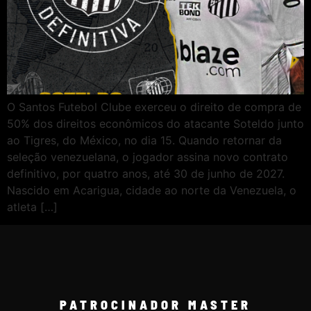
O Santos Futebol Clube exerceu o direito de compra de
50% dos direitos econômicos do atacante Soteldo junto
ao Tigres, do México, no dia 15. Quando retornar da
seleção venezuelana, o jogador assina novo contrato
definitivo, por quatro anos, até 30 de junho de 2027.
Nascido em Acarigua, cidade ao norte da Venezuela, o
atleta […]
PATROCINADOR MASTER