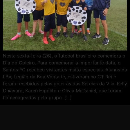
Nesta sexta-feira (26), o futebol brasileiro comemora o
Dia do Goleiro. Para comemorar a importante data, o
Santos FC recebeu visitantes muito especiais. Alunos da
LBV, Legião da Boa Vontade, estiveram no CT Rei e
foram recebidos pelas goleiras das Sereias da Vila, Kelly
Chiavaro, Karen Hipólito e Olivia McDaniel, que foram
homenageadas pelo grupo. […]