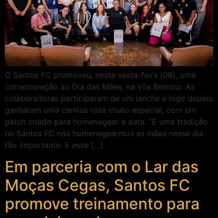
O Santos FC promoveu, nesta sexta-feira (08), uma
comemoração ao Dia das Mães, na Vila Belmiro. As
colaboradoras participaram de um lanche e logo depois
ganharam uma camisa rosa muito especial, com um
patch criado para homenagear a data. “É uma tradição
no Santos FC nós homenagearmos as mães nesse dia
tão importante. E esse […]
Em parceria com o Lar das
Moças Cegas, Santos FC
promove treinamento para