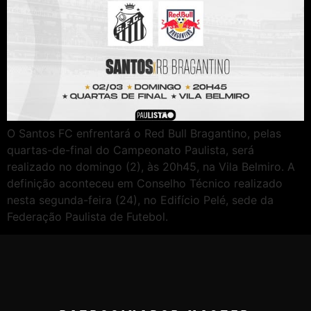
O Santos FC enfrentará o Red Bull Bragantino, pelas
quartas-de-final do Campeonato Paulista, será
realizado no domingo (2), às 20h45, na Vila Belmiro. A
definição aconteceu em Conselho Técnico realizado
nesta segunda-feira (24), no Edifício Pelé, sede da
Federação Paulista de Futebol.