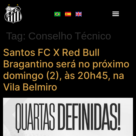
Tag:
Conselho Técnico
Santos FC X Red Bull
Bragantino será no próximo
domingo (2), às 20h45, na
Vila Belmiro