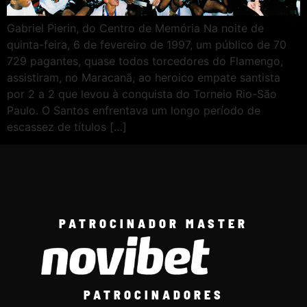
Gabriel Pierin, do Centro de Memória Na noite de
quinta-feira, 6 de fevereiro de 1997, um público de 70
729 pagantes, quase todos torcedores do Flamengo,
assistiram, no Maracanã, ao heroico empate santista
por 2 a 2 que levou à conquista do Torneio Rio-São
Paulo. O Santos enfrentava um longo período de
escassez de títulos […]
PATROCINADOR MASTER
PATROCINADORES