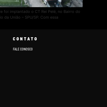
e foi implantado o CT Rei Pelé, no Bairro do
ônio da União – SPU/SP. Com essa
CONTATO
FALE CONOSCO