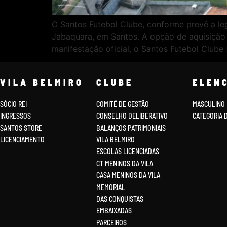
O Santos Futebol Clube, conforme prevê a leg
Jabaquara, em Santos. A opção de aquisição f
manifestação oficial, o Santos Futebol Clube 
VILA BELMIRO
CLUBE
ELEN
SÓCIO REI
COMITÊ DE GESTÃO
MASCULINO
INGRESSOS
CONSELHO DELIBERATIVO
CATEGORIA 
SANTOS STORE
BALANÇOS PATRIMONIAIS
LICENCIAMENTO
VILA BELMIRO
ESCOLAS LICENCIADAS
CT MENINOS DA VILA
CASA MENINOS DA VILA
MEMORIAL
DAS CONQUISTAS
EMBAIXADAS
PARCEIROS