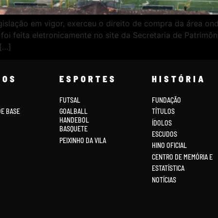
islação em vigor, exerceu o direito de compra da área ond
oi feita eletronicamente no site da Secretaria de Patrim
[…]
COS
ESPORTES
HISTÓRIA
FUTSAL
FUNDAÇÃO
DE BASE
GOALBALL
TÍTULOS
HANDEBOL
ÍDOLOS
BASQUETE
ESCUDOS
PEIXINHO DA VILA
HINO OFICIAL
CENTRO DE MEMÓRIA E
ESTATÍSTICA
NOTÍCIAS