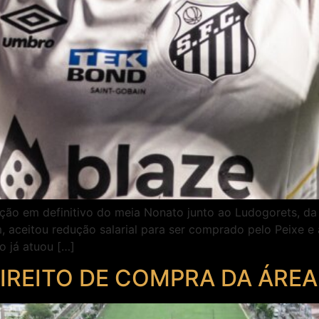
ção em definitivo do meia Nonato junto ao Ludogorets, da B
, aceitou redução salarial para ser comprado pelo Peixe e
 já atuou […]
IREITO DE COMPRA DA ÁREA