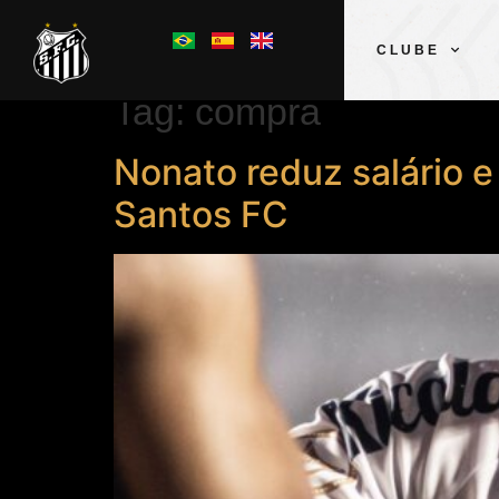
CLUBE
Tag:
compra
Nonato reduz salário 
Santos FC