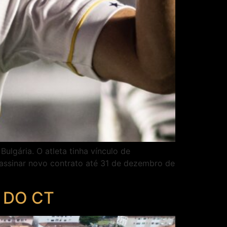
ulgária. O atleta tinha vínculo de
 assinar novo contrato até 31 de dezembro de
 DO CT