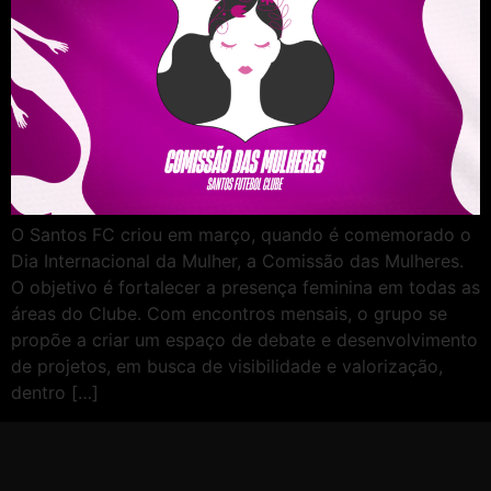
O Santos FC criou em março, quando é comemorado o
Dia Internacional da Mulher, a Comissão das Mulheres.
O objetivo é fortalecer a presença feminina em todas as
áreas do Clube. Com encontros mensais, o grupo se
propõe a criar um espaço de debate e desenvolvimento
de projetos, em busca de visibilidade e valorização,
dentro […]