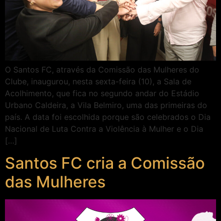
O Santos FC, através da Comissão das Mulheres do
Clube, inaugurou, nesta sexta-feira (10), a Sala de
Acolhimento, que fica no segundo andar do Estádio
Urbano Caldeira, a Vila Belmiro, uma das primeiras do
país. A data foi escolhida porque são celebrados o Dia
Nacional de Luta Contra a Violência à Mulher e o Dia
[…]
Santos FC cria a Comissão
das Mulheres