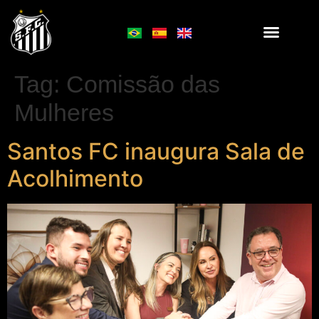
Tag:
Comissão das
Mulheres
Santos FC inaugura Sala de
Acolhimento