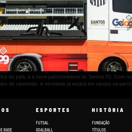
ica do país, é a nova patrocinadora do Santos FC. Com iss
mato de caminhão. A novidade já estará em campo na parti
COS
ESPORTES
HISTÓRIA
FUTSAL
FUNDAÇÃO
DE BASE
GOALBALL
TÍTULOS