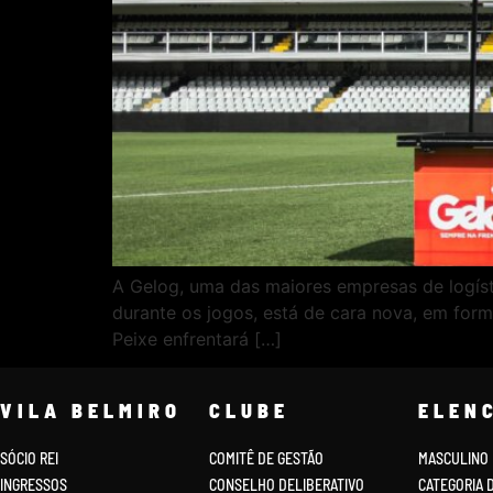
A Gelog, uma das maiores empresas de logíst
durante os jogos, está de cara nova, em for
Peixe enfrentará […]
VILA BELMIRO
CLUBE
ELEN
SÓCIO REI
COMITÊ DE GESTÃO
MASCULINO
INGRESSOS
CONSELHO DELIBERATIVO
CATEGORIA 