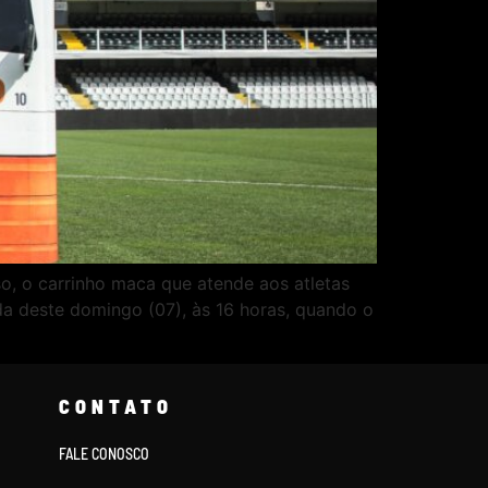
o, o carrinho maca que atende aos atletas
da deste domingo (07), às 16 horas, quando o
CONTATO
FALE CONOSCO