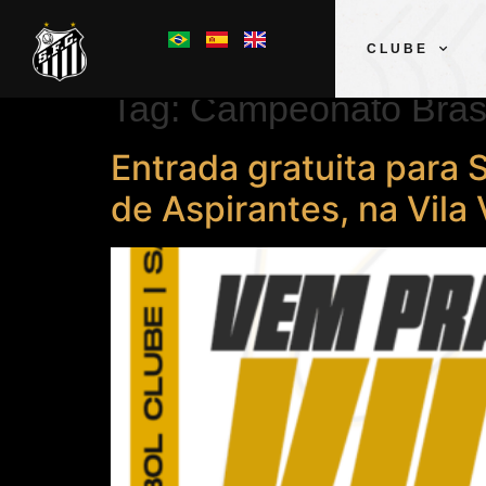
CLUBE
Tag:
Campeonato Brasil
Entrada gratuita para 
de Aspirantes, na Vila 