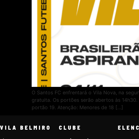
O Santos FC enfrentará o Vila Nova, na segund
gratuita. Os portões serão abertos às 14h30. 
portão 19. Atenção: Menores de 18 […]
VILA BELMIRO
CLUBE
ELEN