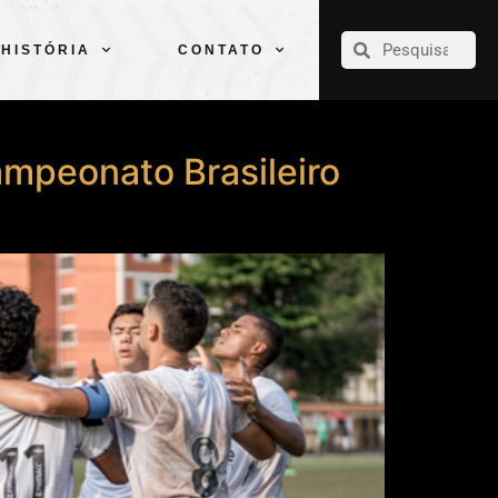
CLUBE
ELENCOS
ESPORTES
PELÉ
HISTÓRIA
CONTATO
HISTÓRIA
CONTATO
ampeonato Brasileiro