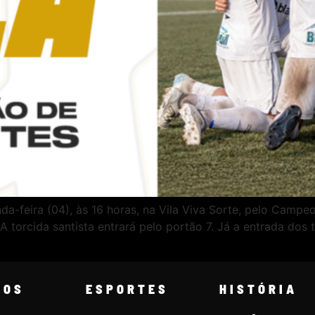
a-feira (04), às 16 horas, na Vila Viva Sorte, pelo Campeo
A torcida santista entrará pelo portão 7. Já a entrada dos
COS
ESPORTES
HISTÓRIA