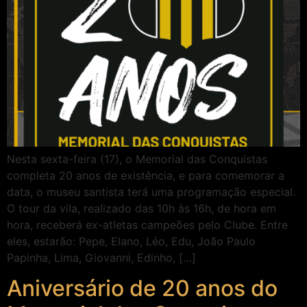
Nesta sexta-feira (17), o Memorial das Conquistas
completa 20 anos de existência, e para comemorar a
data, o museu santista terá uma programação especial.
O tour da vila, realizado das 10h às 16h, de hora em
hora, receberá ex-atletas campeões pelo Clube. Entre
eles, estarão: Pepe, Elano, Léo, Edu, João Paulo
Papinha, Lima, Giovanni, Edinho, […]
Aniversário de 20 anos do