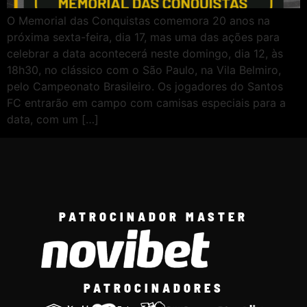
O Memorial das Conquistas comemora 20 anos na
próxima sexta-feira, dia 17, mas uma das ações para
celebrar a data acontecerá neste domingo, dia 12, às
18h30, no clássico com o São Paulo, na Vila Belmiro,
pelo Campeonato Brasileiro. Os jogadores do Santos
FC entrarão em campo com camisas especiais para a
data, com um […]
PATROCINADOR MASTER
PATROCINADORES