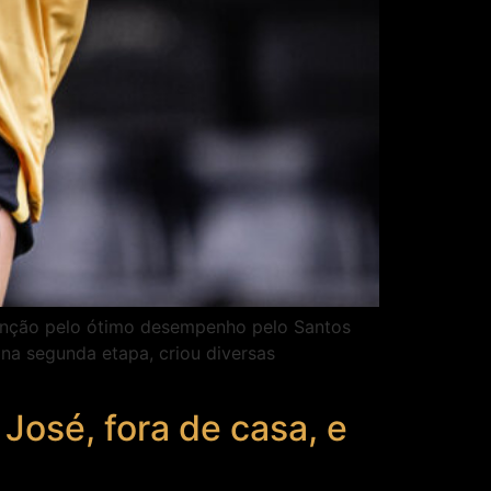
tenção pelo ótimo desempenho pelo Santos
 na segunda etapa, criou diversas
José, fora de casa, e