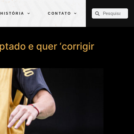
CLUBE
ELENCOS
ESPORTES
PELÉ
HISTÓRIA
CONTATO
HISTÓRIA
CONTATO
ptado e quer ‘corrigir