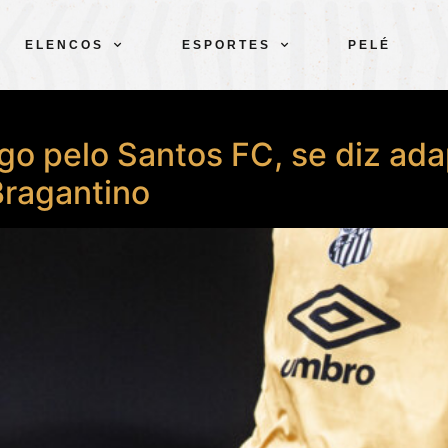
ELENCOS
ESPORTES
PELÉ
go pelo Santos FC, se diz ada
Bragantino