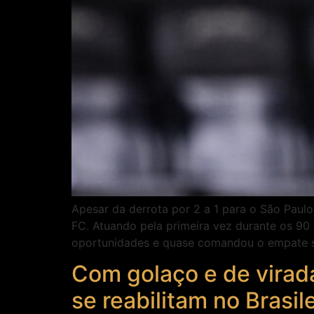
Apesar da derrota por 2 a 1 para o São Paul
FC. Atuando pela primeira vez durante os 90 
oportunidades e quase comandou o empate s
Com golaço e de virada
se reabilitam no Brasile