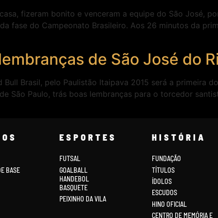
 casa, fizeram bonito e venceram a equipe do São José, por 
da fase do Campeonato Brasileiro. Aos 26 minutos da prim
lembranças de São José do Ri
Bull Brasil, pelo Paulistão Itaipava 2015 será a primeira 
 de São Paulo, trás boas lembranças para o torcedor santist
COS
ESPORTES
HISTÓRIA
FUTSAL
FUNDAÇÃO
DE BASE
GOALBALL
TÍTULOS
HANDEBOL
ÍDOLOS
BASQUETE
ESCUDOS
PEIXINHO DA VILA
HINO OFICIAL
CENTRO DE MEMÓRIA E