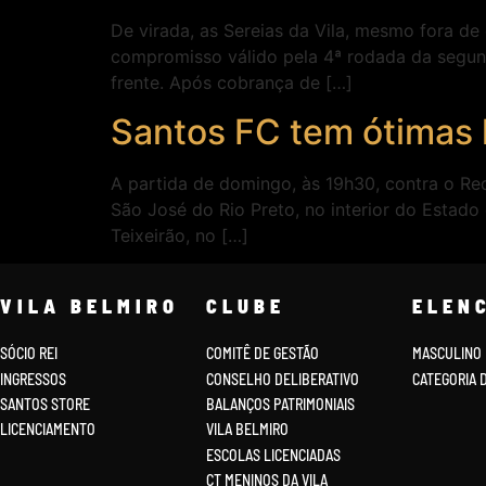
De virada, as Sereias da Vila, mesmo fora de
compromisso válido pela 4ª rodada da segun
frente. Após cobrança de […]
Santos FC tem ótimas 
A partida de domingo, às 19h30, contra o Red 
São José do Rio Preto, no interior do Estado
Teixeirão, no […]
VILA BELMIRO
CLUBE
ELEN
SÓCIO REI
COMITÊ DE GESTÃO
MASCULINO
INGRESSOS
CONSELHO DELIBERATIVO
CATEGORIA 
SANTOS STORE
BALANÇOS PATRIMONIAIS
LICENCIAMENTO
VILA BELMIRO
ESCOLAS LICENCIADAS
CT MENINOS DA VILA