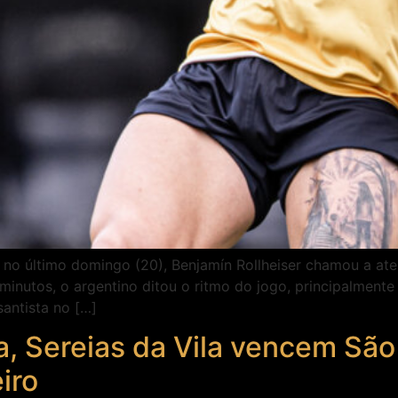
o no último domingo (20), Benjamín Rollheiser chamou a a
minutos, o argentino ditou o ritmo do jogo, principalmente
antista no […]
, Sereias da Vila vencem São 
iro