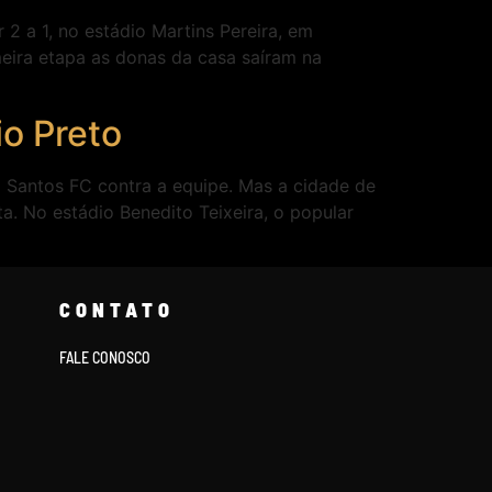
2 a 1, no estádio Martins Pereira, em
eira etapa as donas da casa saíram na
o Preto
do Santos FC contra a equipe. Mas a cidade de
a. No estádio Benedito Teixeira, o popular
CONTATO
FALE CONOSCO