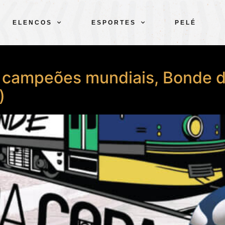
ELENCOS
ESPORTES
PELÉ
 campeões mundiais, Bonde d
)