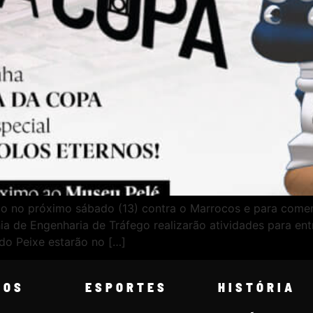
do no próximo sábado (13) contra o Marrocos e para comem
de Engenharia de Tráfego realizarão atividades para entr
do Peixe estarão no […]
COS
ESPORTES
HISTÓRIA