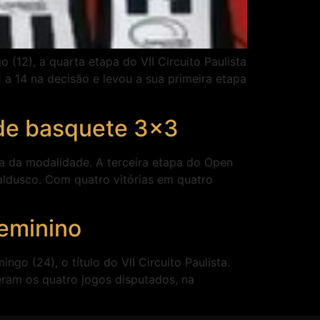
(12), a quarta etapa do VII Circuito Paulista
a 14 na decisão e levou a sua primeira etapa
de basquete 3×3
ta da modalidade. A terceira etapa do Open
Baldusco. Com quatro vitórias em quatro
feminino
o (24), o título do VII Circuito Paulista.
ram os quatro jogos disputados, na