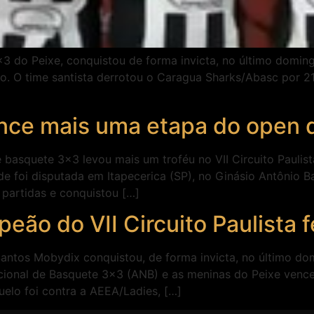
do Peixe, conquistou de forma invicta, no último domingo 
. O time santista derrotou o Caragua Sharks/Abasc por 21 
nce mais uma etapa do open 
e basquete 3×3 levou mais um troféu no VII Circuito Paulis
ade foi disputada em Itapecerica (SP), no Ginásio Antônio 
partidas e conquistou […]
ão do VII Circuito Paulista 
ntos Mobydix conquistou, de forma invicta, no último doming
cional de Basquete 3×3 (ANB) e as meninas do Peixe vence
uelo foi contra a AEEA/Ladies, […]