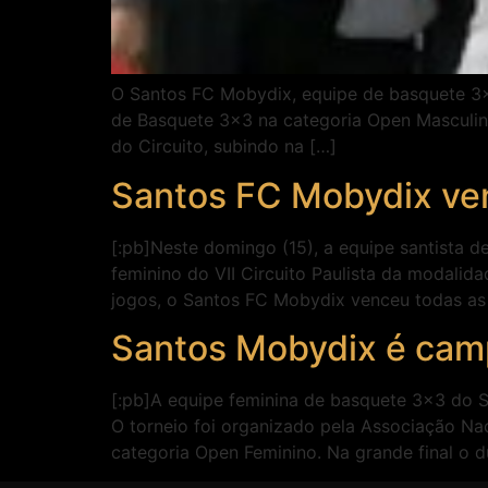
O Santos FC Mobydix, equipe de basquete 3×3 
de Basquete 3×3 na categoria Open Masculino
do Circuito, subindo na […]
Santos FC Mobydix ve
[:pb]Neste domingo (15), a equipe santista d
feminino do VII Circuito Paulista da modalid
jogos, o Santos FC Mobydix venceu todas as 
Santos Mobydix é campe
[:pb]A equipe feminina de basquete 3×3 do Sa
O torneio foi organizado pela Associação Na
categoria Open Feminino. Na grande final o d