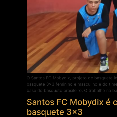
O Santos FC Mobydix, projeto de basquete i
basquete 3×3 feminino e masculino e do tim
base do basquete brasileiro. O trabalho na ba
Santos FC Mobydix é ca
basquete 3×3