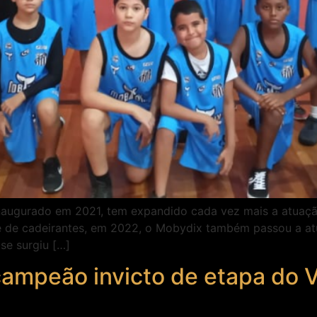
naugurado em 2021, tem expandido cada vez mais a atuaçã
e de cadeirantes, em 2022, o Mobydix também passou a at
se surgiu […]
mpeão invicto de etapa do VII