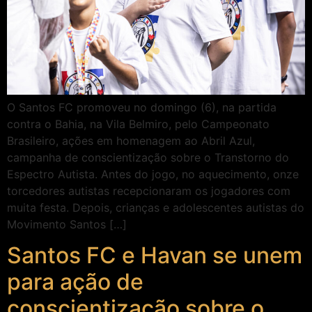
O Santos FC promoveu no domingo (6), na partida
contra o Bahia, na Vila Belmiro, pelo Campeonato
Brasileiro, ações em homenagem ao Abril Azul,
campanha de conscientização sobre o Transtorno do
Espectro Autista. Antes do jogo, no aquecimento, onze
torcedores autistas recepcionaram os jogadores com
muita festa. Depois, crianças e adolescentes autistas do
Movimento Santos […]
Santos FC e Havan se unem
para ação de
conscientização sobre o