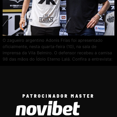
O zagueiro argentino Adonis Frías foi apresentado
oficialmente, nesta quarta-feira (10), na sala de
imprensa da Vila Belmiro. O defensor recebeu a camisa
98 das mãos do Ídolo Eterno Lalá. Confira a entrevista:
PATROCINADOR MASTER