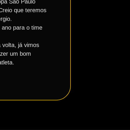
Copa São Paulo
 Creio que teremos
rgio.
ano para o time
volta, já vimos
fazer um bom
tleta.