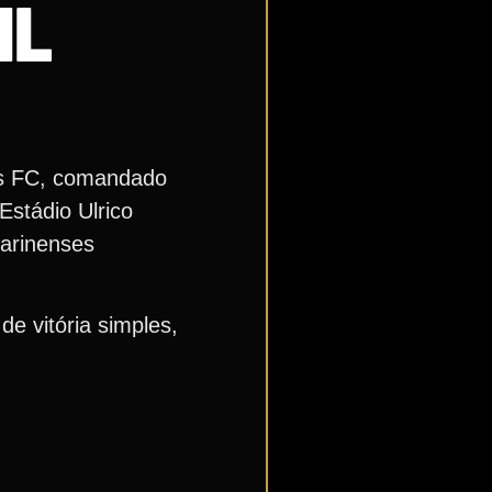
IL
tos FC, comandado
Estádio Ulrico
tarinenses
e vitória simples,