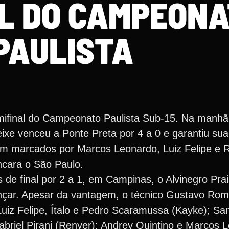
AL DO CAMPEON
PAULISTA
emifinal do Campeonato Paulista Sub-15. Na manh
 Peixe venceu a Ponte Preta por 4 a 0 e garantiu s
ram marcados por Marcos Leonardo, Luiz Felipe e R
ncara o São Paulo.
 de final por 2 a 1, em Campinas, o Alvinegro Pra
ançar. Apesar da vantagem, o técnico Gustavo Ro
uiz Felipe, Ítalo e Pedro Scaramussa (Kayke); San
abriel Pirani (Renyer); Andrey Quintino e Marcos 