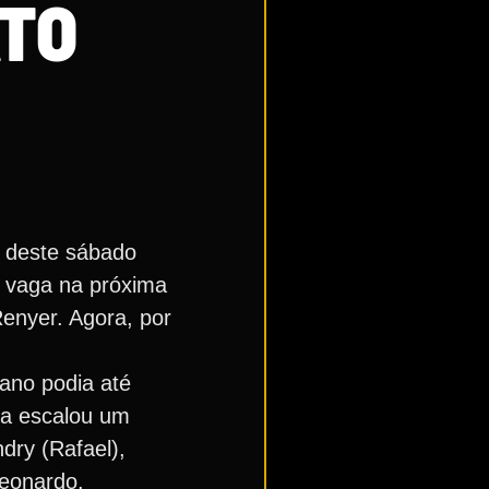
ATO
ã deste sábado
ua vaga na próxima
enyer. Agora, por
iano podia até
ma escalou um
dry (Rafael),
Leonardo.