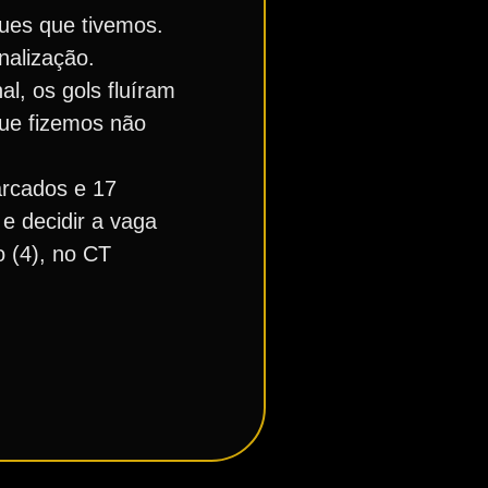
ues que tivemos.
nalização.
l, os gols fluíram
que fizemos não
arcados e 17
 e decidir a vaga
o (4), no CT