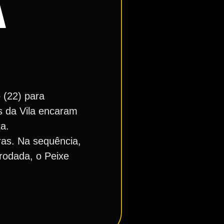
A
 (22) para
s da Vila encaram
a.
ras. Na sequência,
rodada, o Peixe