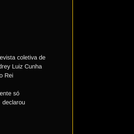
vista coletiva de
ndrey Luiz Cunha
o Rei
mente só
, declarou