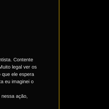
tista. Contente
uito legal ver os
o que ele espera
ta eu imaginei o
s nessa ação,