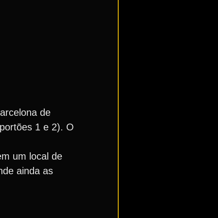
Barcelona de
portões 1 e 2). O
em um local de
nde ainda as