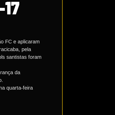
-17
ão FC e aplicaram
racicaba, pela
ls santistas foram
erança da
o.
a quarta-feira