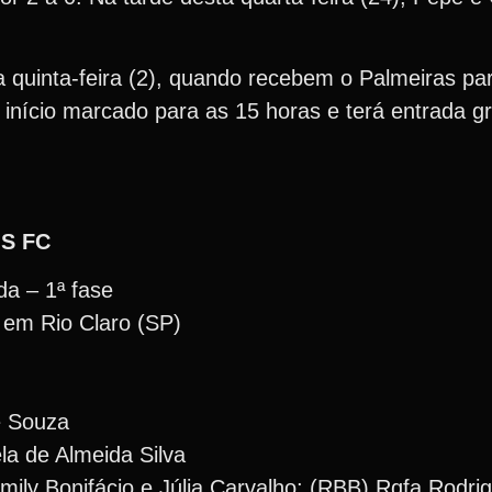
quinta-feira (2), quando recebem o Palmeiras par
 início marcado para as 15 horas e terá entrada gr
S FC
da – 1ª fase
, em Rio Claro (SP)
e Souza
ela de Almeida Silva
mily Bonifácio e Júlia Carvalho; (RBB) Rqfa Rodr