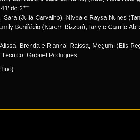
 41’ do 2ºT
ry), Sara (Júlia Carvalho), Nívea e Raysa Nunes (T
Emily Bonifácio (Karem Bizzon), Iany e Camile Abr
Alissa, Brenda e Rianna; Raissa, Megumi (Elis Re
 Técnico: Gabriel Rodrigues
tino)