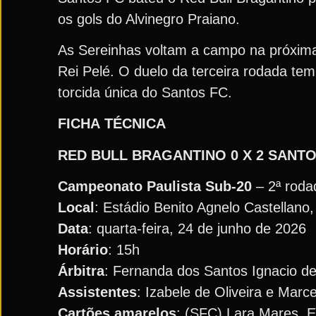
os gols do Alvinegro Praiano.
As Sereinhas voltam a campo na próxima 
Rei Pelé. O duelo da terceira rodada tem
torcida única do Santos FC.
FICHA
TÉCNICA
RED BULL BRAGANTINO 0 X 2 SANTO
Campeonato Paulista Sub-20
– 2ª roda
Local
: Estádio Benito Agnelo Castellano
Data
: quarta-feira, 24 de junho de 2026
Horário
: 15h
Árbitra
: Fernanda dos Santos Ignacio d
Assistentes
: Izabele de Oliveira e Marc
Cartões
amarelos
: (SFC) Lara Mares, E