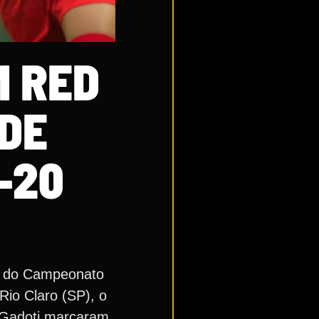
M RED
DE
-20
da do Campeonato
Rio Claro (SP), o
e Gadoti marcaram