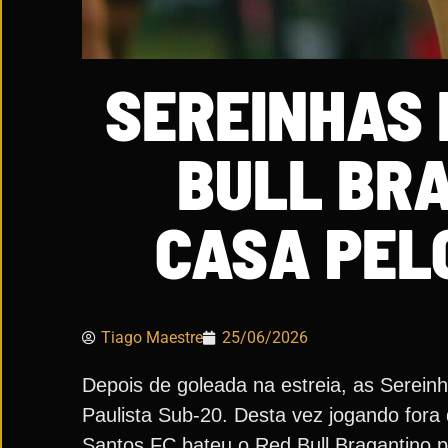
SEREINHAS 
BULL BR
CASA PEL
Tiago Maestre
25/06/2026
Depois de goleada na estreia, as Serei
Paulista Sub-20. Desta vez jogando fora 
Santos FC bateu o Red Bull Bragantino p