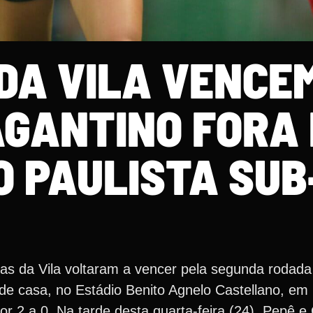
DA VILA VENCE
AGANTINO FORA 
O PAULISTA SUB
nhas da Vila voltaram a vencer pela segunda roda
de casa, no Estádio Benito Agnelo Castellano, em 
or 2 a 0. Na tarde desta quarta-feira (24), Pepê 