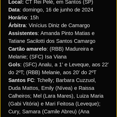
Local:
CT Rei Pelé, em Santos (SP)
Data
: domingo, 16 de junho de 2024
Horário
: 15h
Árbitra
: Vinícius Diniz de Camargo
Assistentes
: Amanda Pinto Matias e
Tatiane Sacilotti dos Santos Camargo
Cartão amarelo
: (RBB) Madureira e
Melanie; (SFC) Isa Viana
Gols
: (SFC) Analu, a 1′ e Leveque, aos 22′
do 2ºT; (RBB) Melanie, aos 20′ do 2ºT
Santos FC
: Tchelly; Barbara Cuzzuol,
Duda Mattos, Emily (Nívea) e Raissa
Calheiros; Mel (Lara Mares), Luiza Maria
(Gabi Vitória) e Mari Feitosa (Leveque);
Cury, Samara (Camile Abreu) (Ana