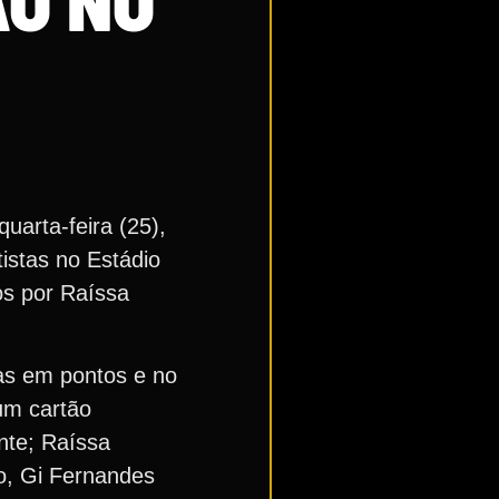
ÃO NO
uarta-feira (25),
istas no Estádio
os por Raíssa
as em pontos e no
um cartão
nte; Raíssa
ho, Gi Fernandes