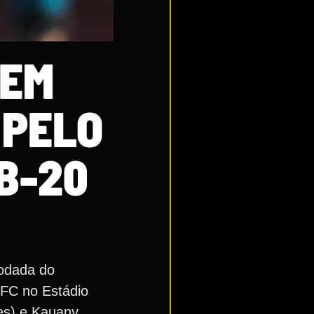
CEM
 PELO
B-20
rodada do
 FC no Estádio
es) e Kauany.