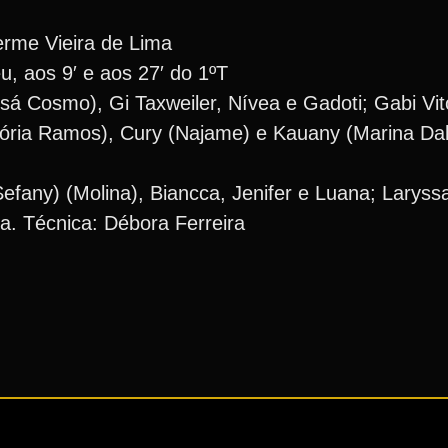
erme Vieira de Lima
u, aos 9′ e aos 27′ do 1ºT
sá Cosmo), Gi Taxweiler, Nívea e Gadoti; Gabi Vit
itória Ramos), Cury (Najame) e Kauany (Marina Dal
Sefany) (Molina), Biancca, Jenifer e Luana; Laryss
iza. Técnica: Débora Ferreira