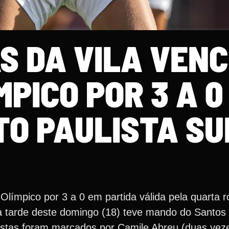
S DA VILA VEN
PICO POR 3 A 0
O PAULISTA SU
Olímpico por 3 a 0 em partida válida pela quarta 
 tarde deste domingo (18) teve mando do Santos
istas foram marcados por Camile Abreu (duas vez