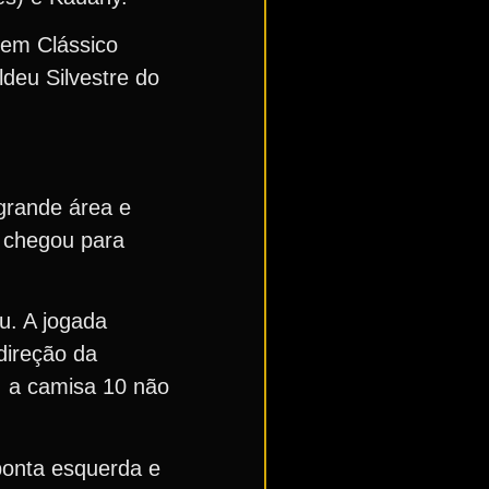
 em Clássico
ldeu Silvestre do
 grande área e
y chegou para
u. A jogada
direção da
, a camisa 10 não
ponta esquerda e