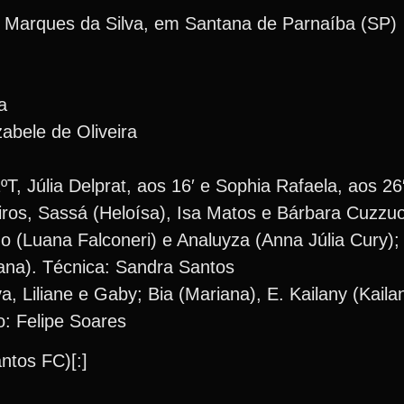
el Marques da Silva, em Santana de Parnaíba (SP)
a
abele de Oliveira
ºT, Júlia Delprat, aos 16′ e Sophia Rafaela, aos 26
ros, Sassá (Heloísa), Isa Matos e Bárbara Cuzzuo
o (Luana Falconeri) e Analuyza (Anna Júlia Cury);
Viana). Técnica: Sandra Santos
 Liliane e Gaby; Bia (Mariana), E. Kailany (Kaila
o: Felipe Soares
ntos FC)[:]