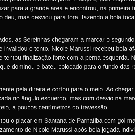
uzar para a grande área e encontrou, na primeira tr
mo deu, mas desviou para fora, fazendo a bola toca
ados, as Sereinhas chegaram a marcar o segundo g
 invalidou o tento. Nicole Marussi recebeu bola a
 e tentou finalização forte com a perna esquerda. 
t, que dominou e bateu colocado para o fundo das 
nte pela direita e cortou para o meio. Ao chegar
locada no ângulo esquerdo, mas com desvio na mar
eio, a poucos centímetros do travessão.
tou o placar em Santana de Parnaíiba com gol ma
uzamento de Nicole Marussi após bela jogada indiv