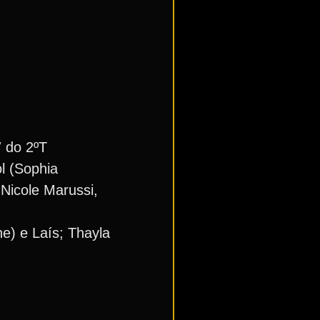
′ do 2ºT
l (Sophia
 Nicole Marussi,
ne) e Laís; Thayla