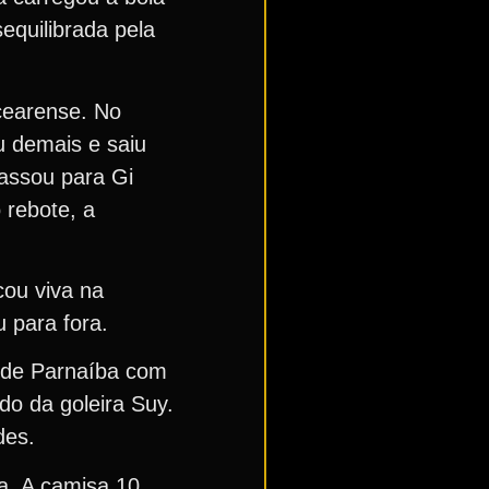
equilibrada pela
 cearense. No
u demais e saiu
passou para Gi
 rebote, a
cou viva na
 para fora.
a de Parnaíba com
do da goleira Suy.
des.
a. A camisa 10