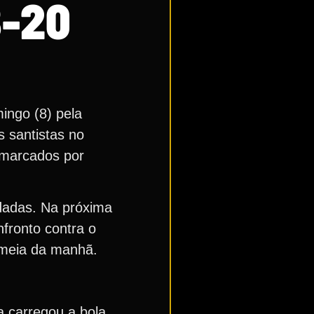
B-20
ingo (8) pela
s santistas no
 marcados por
odadas. Na próxima
nfronto contra o
 meia da manhã.
 carregou a bola