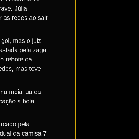
ave, Júlia
r as redes ao sair
ol, mas o juiz
fastada pela zaga
No rebote da
redes, mas teve
 na meia lua da
cação a bola
rcado pela
idual da camisa 7