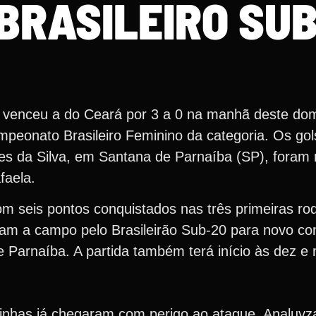
BRASILEIRO SU
a venceu a do Ceará por 3 a 0 na manhã deste dom
mpeonato Brasileiro Feminino da categoria. Os gol
ues da Silva, em Santana de Parnaíba (SP), foram
faela.
com seis pontos conquistados nas três primeiras r
oltam a campo pelo Brasileirão Sub-20 para novo co
Parnaíba. A partida também terá início às dez e
nhas já chegaram com perigo ao ataque. Analuyza