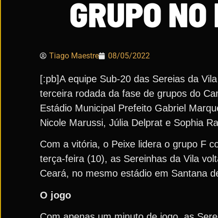
GRUPO NO 
Tiago Maestre
08/05/2022
[:pb]A equipe Sub-20 das Sereias da Vil
terceira rodada da fase de grupos do Ca
Estádio Municipal Prefeito Gabriel Marq
Nicole Marussi, Júlia Delprat e Sophia Ra
Com a vitória, o Peixe lidera o grupo F 
terça-feira (10), as Sereinhas da Vila v
Ceará, no mesmo estádio em Santana de 
O jogo
Com apenas um minuto de jogo, as Serei