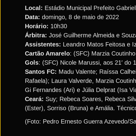
Local:
Estádio Municipal Prefeito Gabri
Data:
domingo, 8 de maio de 2022
Horário:
10h30
Árbitra:
José Guilherme Almeida e Souz
Assistentes:
Leandro Matos Feitosa e Iz
Cartão Amarelo
: (SFC) Marzia Coutinho
Gols
: (SFC) Nicole Marussi, aos 21′ do 1
Santos FC:
Madu Valente; Raíssa Calhei
Rafaela); Laura Valverde, Marzia Coutinh
Gi Fernandes (Ari) e Júlia Delprat (Isa 
Ceará:
Suy; Rebeca Soares, Rebeca Silva,
(Ester), Sorriso (Bruna) e Amália. Técnic
(Foto: Pedro Ernesto Guerra Azevedo/Sa