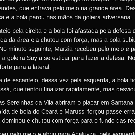
nandes, que entrava pelo meio na grande área. Des
a e a bola parou nas mãos da goleira adversária.
eio pela direita e a bola foi afastada pela defesa
da da área ela chutou com força, mas a bola subi
 No minuto seguinte, Marzia recebeu pelo meio e 
a goleira Suy a se esticar para fazer a defesa. No
rte para a lateral.
 de escanteio, dessa vez pela esquerda, a bola fi
sá, que tentou finalizar rapidamente, mas desviou
as Sereinhas da Vila abriram o placar em Santan
aída de bola do Ceará e Marussi forçou passe erra
la dominou e chutou com força para o fundo das re
eu pelo meio e abriu para Analuyza, pela esquerd