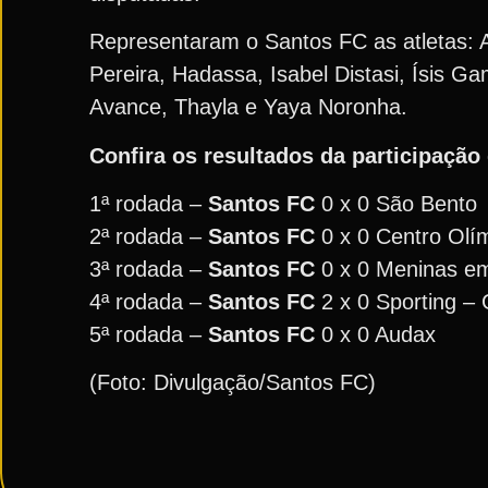
Representaram o Santos FC as atletas: Al
Pereira, Hadassa, Isabel Distasi, Ísis Ga
Avance, Thayla e Yaya Noronha.
Confira os resultados da participação
1ª rodada –
Santos FC
0 x 0 São Bento
2ª rodada –
Santos FC
0 x 0 Centro Olí
3ª rodada –
Santos FC
0 x 0 Meninas 
4ª rodada –
Santos FC
2 x 0 Sporting – 
5ª rodada –
Santos FC
0 x 0 Audax
(Foto: Divulgação/Santos FC)