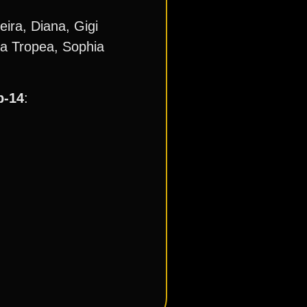
ira, Diana, Gigi
iza Tropea, Sophia
b-14
: