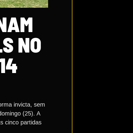
INAM
LS NO
14
orma invicta, sem
domingo (25). A
 cinco partidas