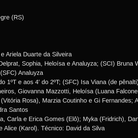
egre (RS)
 Ariela Duarte da Silveira
 Delprat, Sophia, Heloísa e Analuyza; (SCI) Bruna 
; (SFC) Analuyza
do 1ºT e aos 4′ do 2ºT; (SFC) Isa Viana (de pênalti
iros, Giovanna Mazzotti, Heloísa (Luana Falconer
(Vitória Rosa), Marzia Coutinho e Gi Fernandes; A
dra Santos
ta, Carla e Erica Gomes (Elô); Myka (Fridrich), Dan
e Alice (Karol). Técnico: David da Silva