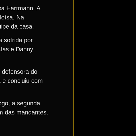
ssa Hartmann. A
loísa. Na
uipe da casa.
 sofrida por
stas e Danny
 defensora do
a e concluiu com
jogo, a segunda
em das mandantes.