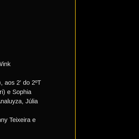
Wink
), aos 2′ do 2ºT
i) e Sophia
naluyza, Júlia
ny Teixeira e