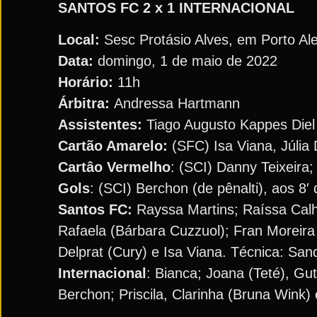
SANTOS FC 2 x 1 INTERNACIONAL
Local:
Sesc Protásio Alves, em Porto Al
Data:
domingo, 1 de maio de 2022
Horário:
11h
Árbitra:
Andressa Hartmann
Assistentes:
Tiago Augusto Kappes Diel e
Cartão Amarelo:
(SFC) Isa Viana, Júlia
Cartâo Vermelho
: (SCI) Danny Teixeira
Gols
: (SCI) Berchon (de pênalti), aos 8′ 
Santos FC:
Rayssa Martins; Raíssa Calhe
Rafaela (Bárbara Cuzzuol); Fran Moreira 
Delprat (Cury) e Isa Viana. Técnica: San
Internacional
: Bianca; Joana (Teté), Gu
Berchon; Priscila, Clarinha (Bruna Wink) 