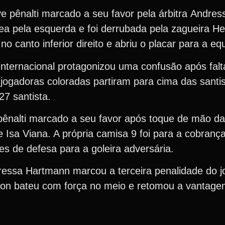
ve pênalti marcado a seu favor pela árbitra Andre
área pela esquerda e foi derrubada pela zagueira He
 canto inferior direito e abriu o placar para a eq
nternacional protagonizou uma confusão após falta
jogadoras coloradas partiram para cima das santi
27 santista.
pênalti marcado a seu favor após toque de mão da
e Isa Viana. A própria camisa 9 foi para a cobranç
ces de defesa para a goleira adversária.
dressa Hartmann marcou a terceira penalidade do 
chon bateu com força no meio e retomou a vantag