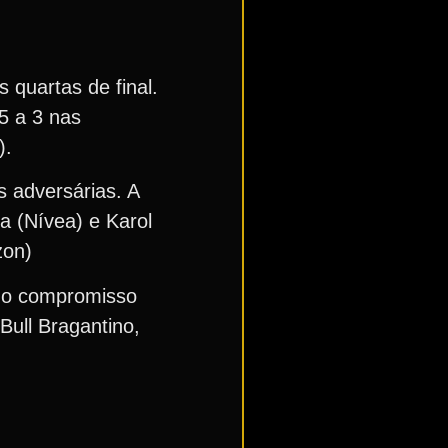
 quartas de final.
5 a 3 nas
).
s adversárias. A
a (Nívea) e Karol
zon)
imo compromisso
Bull Bragantino,