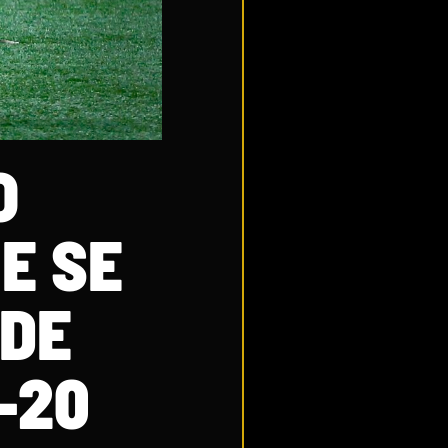
O
E SE
 DE
-20